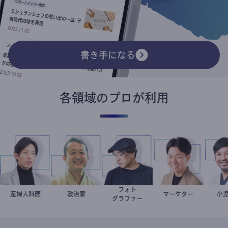
書き手になる
各領域のプロが利用
フォト
子
医
産婦人科医
重見大介
小坂英二
政治家
別所隆弘
マーケター
室谷良平
グラファー