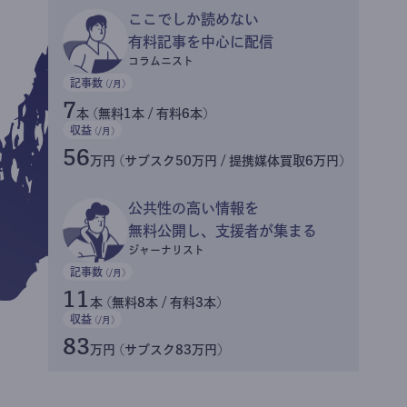
ここでしか読めない
有料記事を中心に配信
コラムニスト
記事数
(/月)
7
本 (無料1本 / 有料6本)
収益
(/月)
56
万円 (サブスク50万円 / 提携媒体買取6万円)
公共性の高い情報を
無料公開し、支援者が集まる
ジャーナリスト
記事数
(/月)
11
本 (無料8本 / 有料3本)
収益
(/月)
83
万円 (サブスク83万円)