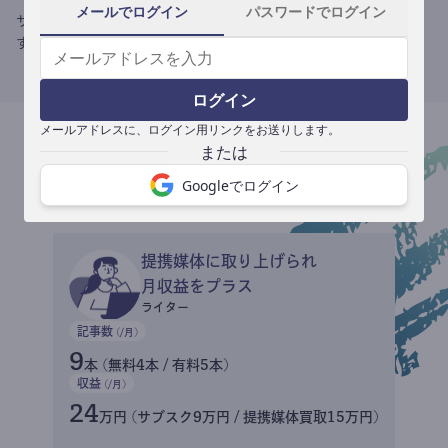
メールでログイン
パスワードでログイン
サブスク収益にメディアへの記事提供の売り上げをプラスできま
す。
ログイン
メールアドレスに、ログイン用リンクをお送りします。
収益イメージ
Googleでログイン
提携媒体に取り上げられ
月収益をプラス
ライター
記事数
(/月)
9
本 (無料4本 / 有料5本)
収益
(/月)
24
万円 (サブスク9万円 / 提携媒体買取15万円)