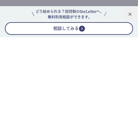
どう始められる？招待制のtheLetterへ、
無料利用相談ができます。
相談してみる
公式ニュースレター
theLetterニュースレターガイド
よくあるご質問(FAQ)
運営会社
採用情報