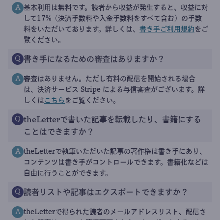
基本利用は無料です。読者から収益が発生すると、収益に対
A
して17%（決済手数料や入金手数料をすべて含む）の手数
料をいただいております。詳しくは、
書き手ご利用規約
をご
覧ください。
書き手になるための審査はありますか？
Q
審査はありません。ただし有料の配信を開始される場合
A
は、決済サービス Stripe による与信審査がございます。詳
しくは
こちら
をご覧ください。
theLetterで書いた記事を転載したり、書籍にする
Q
ことはできますか？
theLetterで執筆いただいた記事の著作権は書き手にあり、
A
コンテンツは書き手がコントロールできます。書籍化などは
自由に行うことができます。
読者リストや記事はエクスポートできますか？
Q
theLetterで得られた読者のメールアドレスリスト、配信さ
A