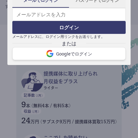
メールでログイン
パスワードでログイン
す。
ログイン
メールアドレスに、ログイン用リンクをお送りします。
収益イメージ
Googleでログイン
提携媒体に取り上げられ
月収益をプラス
ライター
記事数
(/月)
9
本 (無料4本 / 有料5本)
収益
(/月)
24
万円 (サブスク9万円 / 提携媒体買取15万円)
ここでしか読めない