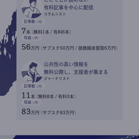
有料記事を中心に配信
コラムニスト
記事数
(/月)
7
本 (無料1本 / 有料6本)
収益
(/月)
56
万円 (サブスク50万円 / 提携媒体買取6万円)
公共性の高い情報を
無料公開し、支援者が集まる
ジャーナリスト
記事数
(/月)
11
本 (無料8本 / 有料3本)
収益
(/月)
83
万円 (サブスク83万円)