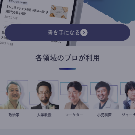
書き手になる
各領域のプロが利用
ト
小坂英二
政治家
金谷一朗
大学教授
マーケター
室谷良平
今西洋介
小児科医
ジ