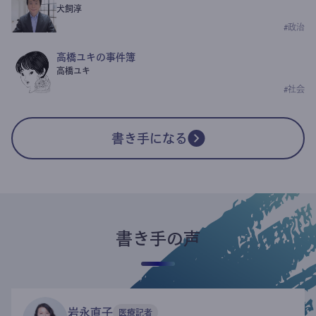
犬飼淳
#
政治
高橋ユキの事件簿
高橋ユキ
#
社会
書き手になる
書き手の声
岩永直子
医療記者