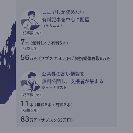
ここでしか読めない
有料記事を中心に配信
コラムニスト
記事数
(/月)
7
本 (無料1本 / 有料6本)
収益
(/月)
56
万円 (サブスク50万円 / 提携媒体買取6万円)
公共性の高い情報を
無料公開し、支援者が集まる
ジャーナリスト
記事数
(/月)
11
本 (無料8本 / 有料3本)
収益
(/月)
83
万円 (サブスク83万円)