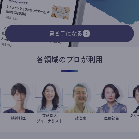
書き手になる
各領域のプロが利用
食品ロス
子
医
藤野智哉
精神科医
井出留美
小坂英二
政治家
岩永直子
医療記者
ジャーナリスト