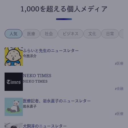
1,000を超える個人メディア
人気
医療
社会
ビジネス
文化
日常
政
ふらいと先生のニュースレター
今西洋介
#
医療
NEKO TIMES
NEKO TIMES
#
金融
医療記者、岩永直子のニュースレター
岩永直子
#
医療
犬飼淳のニュースレター