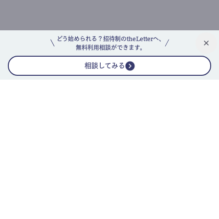
どう始められる？招待制のtheLetterへ、
無料利用相談ができます。
相談してみる
公式ニュースレター
theLetterニュースレターガイド
よくあるご質問(FAQ)