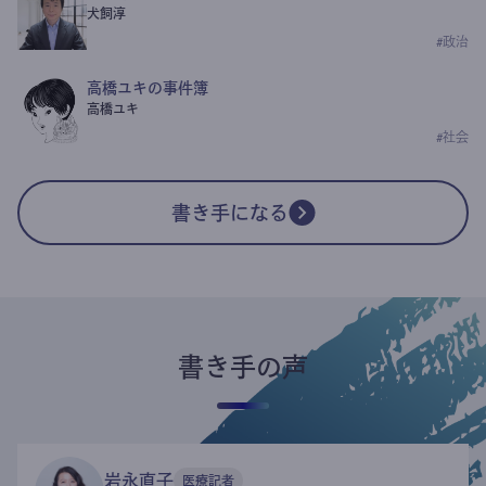
犬飼淳
#
政治
高橋ユキの事件簿
高橋ユキ
#
社会
書き手になる
書き手の声
岩永直子
医療記者