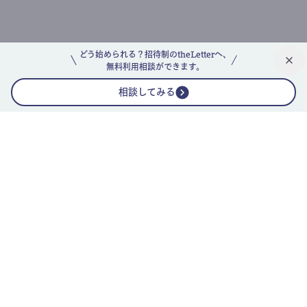
どう始められる？招待制のtheLetterへ、
無料利用相談ができます。
相談してみる
公式ニュースレター
theLetterニュースレターガイド
よくあるご質問(FAQ)