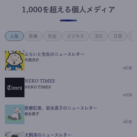
1,000を超える個人メディア
人気
医療
社会
ビジネス
文化
日常
政
ふらいと先生のニュースレター
今西洋介
#
医療
NEKO TIMES
NEKO TIMES
#
金融
医療記者、岩永直子のニュースレター
岩永直子
#
医療
犬飼淳のニュースレター