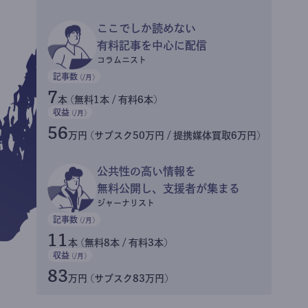
ここでしか読めない
有料記事を中心に配信
コラムニスト
記事数
(/月)
7
本 (無料1本 / 有料6本)
収益
(/月)
56
万円 (サブスク50万円 / 提携媒体買取6万円)
公共性の高い情報を
無料公開し、支援者が集まる
ジャーナリスト
記事数
(/月)
11
本 (無料8本 / 有料3本)
収益
(/月)
83
万円 (サブスク83万円)