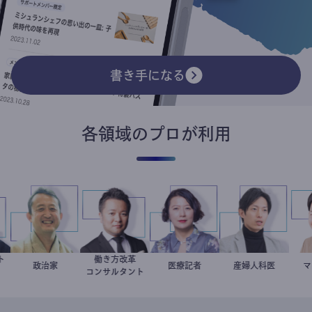
書き手になる
各領域のプロが利用
リスト
働き方改革
イト
小坂英二
政治家
新田龍
岩永直子
医療記者
産婦人科医
重見大介
コンサルタント