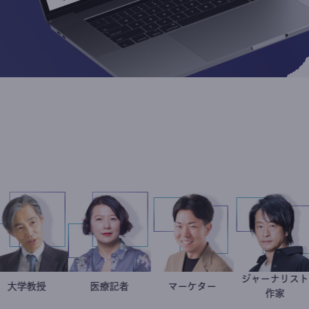
ジャー
加藤忠史
大学教授
岩永直子
医療記者
マーケター
室谷良平
鈴木
作