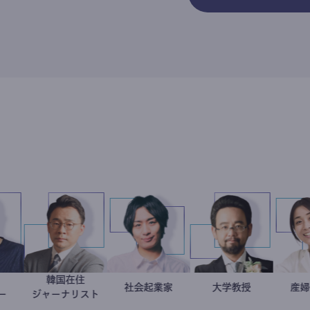
フォト
韓国在住
別所隆弘
徐台教
社会起業家
駒崎弘樹
金谷一朗
大学教授
グラファー
ジャーナリスト