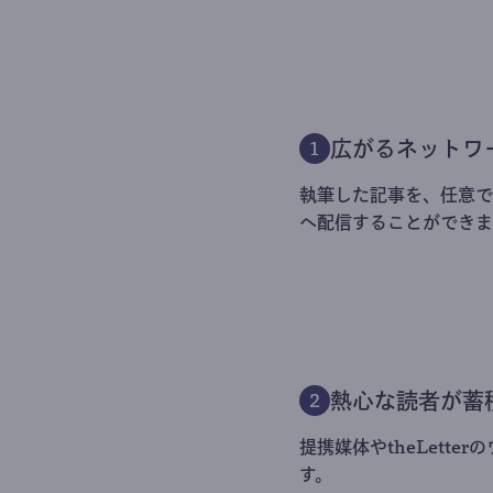
広がるネットワ
1
執筆した記事を、任意でt
へ配信することができま
熱心な読者が蓄
2
提携媒体やtheLett
す。