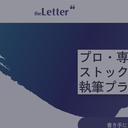
プロ・
ストッ
執筆プ
書き手に