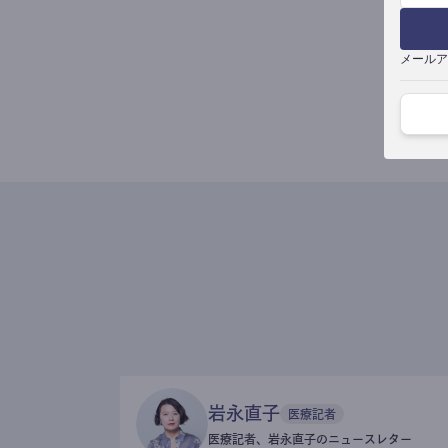
メールア
岩永直子
医療記者
医療記者、岩永直子のニュースレター