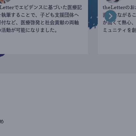
eLetterでエビデンスに基づいた医療記
theLette
を執筆することで、子ども支援団体へ
直接つながる
寄付など、医療啓発と社会貢献の両軸
が高くて熱心
の活動が可能になりました。
ミュニティを
め