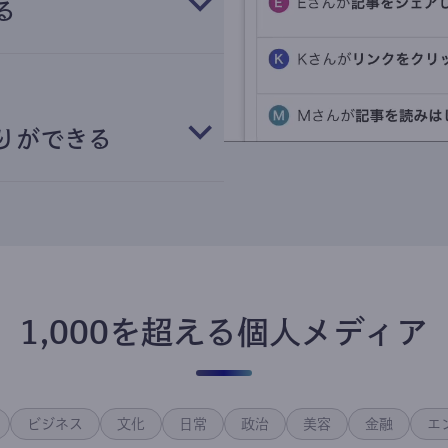
る
りができる
1,000を超える個人メディア
ビジネス
文化
日常
政治
美容
金融
エ