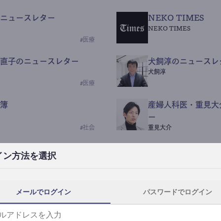
ニュースレター
NEKO TIMES
NEKO TIMES
#
医療
直子のニュースレター
犬飼淳のニュースレ
犬飼淳
#
医療
簿
産婦人科医・重見大
ー
#
社会
重見大介
Beauty Science N
イン方法を選択
なつなつ（化粧品・皮膚科
#
社会
メールでログイン
パスワードでログイン
y News
ｺｯｶﾗSaaS
らんぶる
#
美容