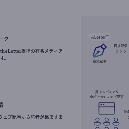
ーク
heLetter提携の有名メディア
す。
積
erのウェブ記事から読者が集まりま