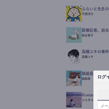
ふらいと先生の
今西洋介
医療記者、岩永
岩永直子
高橋ユキの事件
高橋ユキ
猫組長POST
ログ
猫組長
Kostas Beaut
コスタス