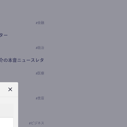
#
金融
ター
#
政治
介の本音ニュースレタ
#
医療
ews
学の研究者）
#
美容
#
ビジネス