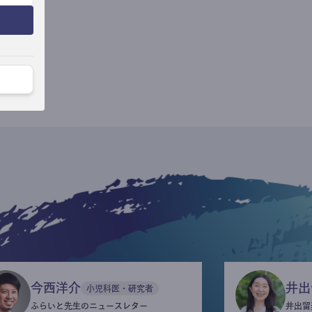
今西洋介
井出
小児科医・研究者
ふらいと先生のニュースレター
井出留