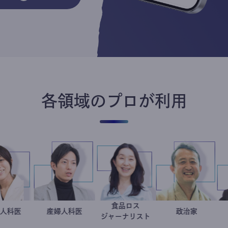
各領域のプロが利用
食品ロス
稲葉可奈子
産婦人科医
産婦人科医
重見大介
井出留美
小坂英二
政治家
ジャーナリスト