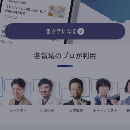
書き手になる
各領域のプロが利用
二
家
マーケター
室谷良平
今西洋介
小児科医
金谷一朗
大学教授
ジャーナリスト
志葉玲