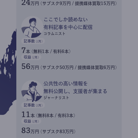
24
万円 (サブスク9万円 / 提携媒体買取15万円)
ここでしか読めない
有料記事を中心に配信
コラムニスト
記事数
(/月)
7
本 (無料1本 / 有料6本)
収益
(/月)
56
万円 (サブスク50万円 / 提携媒体買取6万円)
公共性の高い情報を
無料公開し、支援者が集まる
ジャーナリスト
記事数
(/月)
11
本 (無料8本 / 有料3本)
収益
(/月)
83
万円 (サブスク83万円)