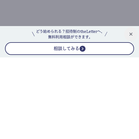
どう始められる？招待制のtheLetterへ、
無料利用相談ができます。
相談してみる
公式ニュースレター
theLetterニュースレターガイド
よくあるご質問(FAQ)