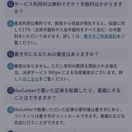
サービス利用料は無料ですか？手数料はかかります
Q
か？
基本利用は無料です。読者から収益が発生すると、収益に対
A
して17%（決済手数料や入金手数料をすべて含む）の手数
料をいただいております。詳しくは、
書き手ご利用規約
をご
覧ください。
書き手になるための審査はありますか？
Q
審査はありません。ただし有料の配信を開始される場合
A
は、決済サービス Stripe による与信審査がございます。詳
しくは
こちら
をご覧ください。
theLetterで書いた記事を転載したり、書籍にする
Q
ことはできますか？
theLetterで執筆いただいた記事の著作権は書き手にあり、
A
コンテンツは書き手がコントロールできます。書籍化などは
自由に行うことができます。