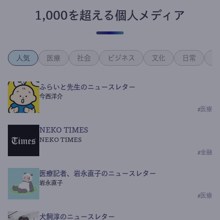
1,000を超える個人メディア
人気
医療
社会
ビジネス
文化
日常
政
ふらいと先生のニュースレター
今西洋介
#
医療
NEKO TIMES
NEKO TIMES
#
金融
医療記者、岩永直子のニュースレター
岩永直子
#
医療
犬飼淳のニュースレター