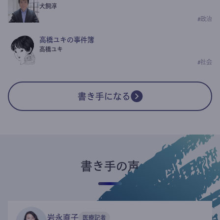
犬飼淳
#
政治
高橋ユキの事件簿
高橋ユキ
#
社会
書き手になる
書き手の声
岩永直子
医療記者