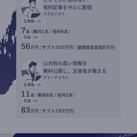
有料記事を中心に配信
コラムニスト
記事数
(/月)
7
本 (無料1本 / 有料6本)
収益
(/月)
56
万円 (サブスク50万円 / 提携媒体買取6万円)
公共性の高い情報を
無料公開し、支援者が集まる
ジャーナリスト
記事数
(/月)
11
本 (無料8本 / 有料3本)
収益
(/月)
83
万円 (サブスク83万円)