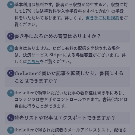
基本利用は無料です。読者から収益が発生すると、収益に対
A
して17%（決済手数料や入金手数料をすべて含む）の手数
料をいただいております。詳しくは、
書き手ご利用規約
をご
覧ください。
書き手になるための審査はありますか？
Q
審査はありません。ただし有料の配信を開始される場合
A
は、決済サービス Stripe による与信審査がございます。詳
しくは
こちら
をご覧ください。
theLetterで書いた記事を転載したり、書籍にする
Q
ことはできますか？
theLetterで執筆いただいた記事の著作権は書き手にあり、
A
コンテンツは書き手がコントロールできます。書籍化などは
自由に行うことができます。
読者リストや記事はエクスポートできますか？
Q
theLetterで得られた読者のメールアドレスリスト、配信さ
A