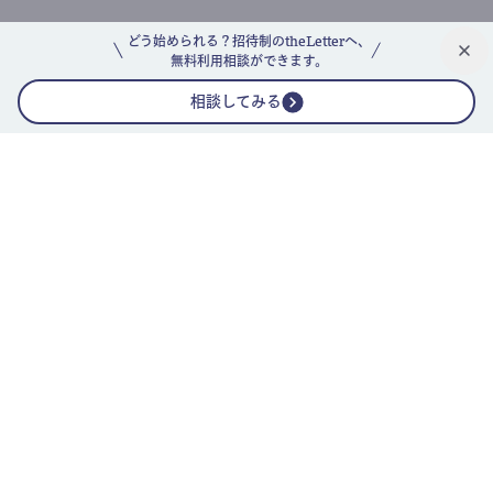
どう始められる？招待制のtheLetterへ、
無料利用相談ができます。
相談してみる
公式ニュースレター
theLetterニュースレターガイド
よくあるご質問(FAQ)
運営会社
採用情報