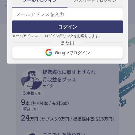
メールでログイン
パスワードでログイン
す。
ログイン
メールアドレスに、ログイン用リンクをお送りします。
収益イメージ
Googleでログイン
提携媒体に取り上げられ
月収益をプラス
ライター
記事数
(/月)
9
本 (無料4本 / 有料5本)
収益
(/月)
24
万円 (サブスク9万円 / 提携媒体買取15万円)
ここでしか読めない