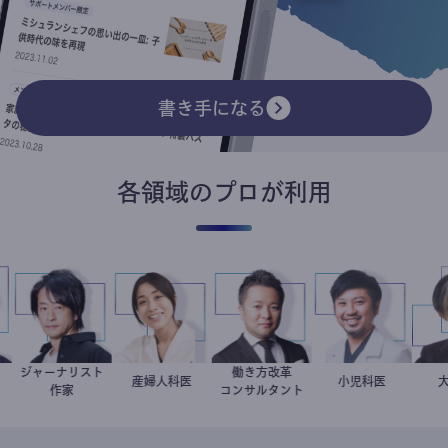
書き手になる
各領域のプロが利用
ジャーナリスト
働き方改革
哉
医
鈴木エイト
稲葉可奈子
産婦人科医
新田龍
今西洋介
小児科医
作家
コンサルタント