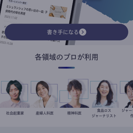
書き手になる
各領域のプロが利用
食品ロス
ジ
社会起業家
駒崎弘樹
稲葉可奈子
産婦人科医
藤野智哉
精神科医
井出留美
ジャーナリスト