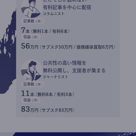
有料記事を中心に配信
コラムニスト
記事数
(/月)
7
本 (無料1本 / 有料6本)
収益
(/月)
56
万円 (サブスク50万円 / 提携媒体買取6万円)
公共性の高い情報を
無料公開し、支援者が集まる
ジャーナリスト
記事数
(/月)
11
本 (無料8本 / 有料3本)
収益
(/月)
83
万円 (サブスク83万円)