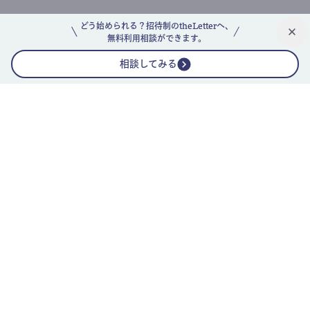
どう始められる？招待制のtheLetterへ、
無料利用相談ができます。
相談してみる
公式ニュースレター
theLetterニュースレターガイド
よくあるご質問(FAQ)
運営会社
採用情報