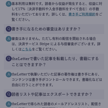
基本利用は無料です。読者から収益が発生すると、収益に対
A
して17%（決済手数料や入金手数料をすべて含む）の手数
料をいただいております。詳しくは、
書き手ご利用規約
をご
覧ください。
書き手になるための審査はありますか？
Q
審査はありません。ただし有料の配信を開始される場合
A
は、決済サービス Stripe による与信審査がございます。詳
しくは
こちら
をご覧ください。
theLetterで書いた記事を転載したり、書籍にする
Q
ことはできますか？
theLetterで執筆いただいた記事の著作権は書き手にあり、
A
コンテンツは書き手がコントロールできます。書籍化などは
自由に行うことができます。
読者リストや記事はエクスポートできますか？
Q
theLetterで得られた読者のメールアドレスリスト、配信さ
A