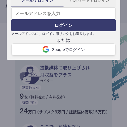
メールでログイン
パスワードでログイン
す。
ログイン
メールアドレスに、ログイン用リンクをお送りします。
収益イメージ
Googleでログイン
提携媒体に取り上げられ
月収益をプラス
ライター
記事数
(/月)
9
本 (無料4本 / 有料5本)
収益
(/月)
24
万円 (サブスク9万円 / 提携媒体買取15万円)
ここでしか読めない